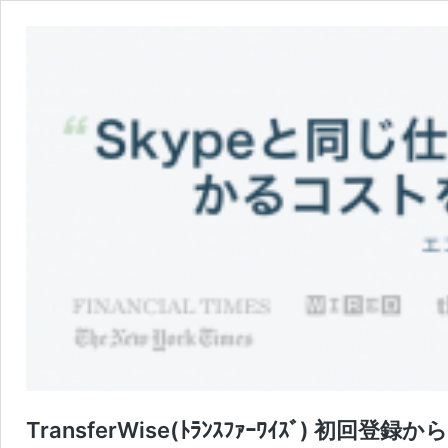
TransferWise(ﾄﾗﾝｽﾌｧｰﾜｲｽﾞ) 初