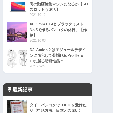
高の動画編集マシンになるか【SD
スロットも復活】
2021-10-12
XF35mm F1.4とブラックミスト
No.5で撮るバンコクの休日。【作
例】
2021-10-03
DJI Action 2 はモジュールデザイ
ンに進化して登場! GoPro Hero
10に勝る暗所性能？
2021-09-27
最新記事
タイ・バンコクでTOEICを受けた
話【申込方法、日本との違い】