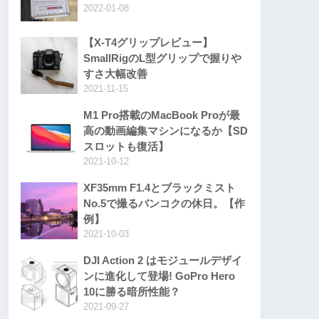
2022-01-08
【X-T4グリップレビュー】
SmallRigのL型グリップで握りや
すさ大幅改善
2021-11-15
M1 Pro搭載のMacBook Proが最
高の動画編集マシンになるか【SD
スロットも復活】
2021-10-12
XF35mm F1.4とブラックミスト
No.5で撮るバンコクの休日。【作
例】
2021-10-03
DJI Action 2 はモジュールデザイ
ンに進化して登場! GoPro Hero
10に勝る暗所性能？
2021-09-27