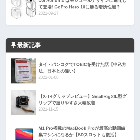
DJI Action 2 はモジュールデザインに進化し
て登場! GoPro Hero 10に勝る暗所性能？
2021-09-27
最新記事
タイ・バンコクでTOEICを受けた話【申込方
法、日本との違い】
2022-01-08
【X-T4グリップレビュー】SmallRigのL型グ
リップで握りやすさ大幅改善
2021-11-15
M1 Pro搭載のMacBook Proが最高の動画編
集マシンになるか【SDスロットも復活】