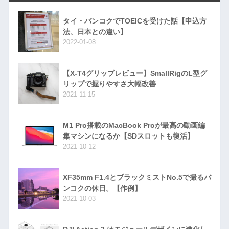
タイ・バンコクでTOEICを受けた話【申込方
法、日本との違い】
2022-01-08
【X-T4グリップレビュー】SmallRigのL型グ
リップで握りやすさ大幅改善
2021-11-15
M1 Pro搭載のMacBook Proが最高の動画編
集マシンになるか【SDスロットも復活】
2021-10-12
XF35mm F1.4とブラックミストNo.5で撮るバ
ンコクの休日。【作例】
2021-10-03