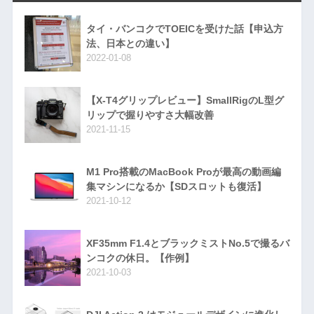
タイ・バンコクでTOEICを受けた話【申込方
法、日本との違い】
2022-01-08
【X-T4グリップレビュー】SmallRigのL型グ
リップで握りやすさ大幅改善
2021-11-15
M1 Pro搭載のMacBook Proが最高の動画編
集マシンになるか【SDスロットも復活】
2021-10-12
XF35mm F1.4とブラックミストNo.5で撮るバ
ンコクの休日。【作例】
2021-10-03