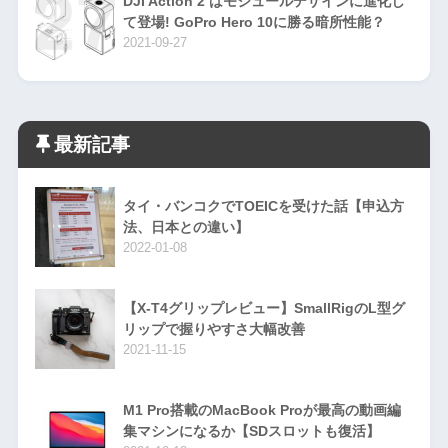
DJI Action 2 はモジュールデザインに進化し
て登場! GoPro Hero 10に勝る暗所性能？
2021-09-27
最新記事
タイ・バンコクでTOEICを受けた話【申込方
法、日本との違い】
2022-01-08
【X-T4グリップレビュー】SmallRigのL型グ
リップで握りやすさ大幅改善
2021-11-15
M1 Pro搭載のMacBook Proが最高の動画編
集マシンになるか【SDスロットも復活】