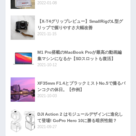
2022-01-08
【X-T4グリップレビュー】SmallRigのL型グ
リップで握りやすさ大幅改善
2021-11-15
M1 Pro搭載のMacBook Proが最高の動画編
集マシンになるか【SDスロットも復活】
2021-10-12
XF35mm F1.4とブラックミストNo.5で撮るバ
ンコクの休日。【作例】
2021-10-03
DJI Action 2 はモジュールデザインに進化し
て登場! GoPro Hero 10に勝る暗所性能？
2021-09-27