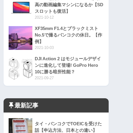
高の動画編集マシンになるか【SD
スロットも復活】
2021-10-12
XF35mm F1.4とブラックミスト
No.5で撮るバンコクの休日。【作
例】
2021-10-03
DJI Action 2 はモジュールデザイ
ンに進化して登場! GoPro Hero
10に勝る暗所性能？
2021-09-27
最新記事
タイ・バンコクでTOEICを受けた
話【申込方法、日本との違い】