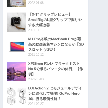
2022-01-08
【X-T4グリップレビュー】
SmallRigのL型グリップで握りや
すさ大幅改善
2021-11-15
M1 Pro搭載のMacBook Proが最
高の動画編集マシンになるか【SD
スロットも復活】
2021-10-12
XF35mm F1.4とブラックミスト
No.5で撮るバンコクの休日。【作
例】
2021-10-03
DJI Action 2 はモジュールデザイ
ンに進化して登場! GoPro Hero
10に勝る暗所性能？
2021-09-27