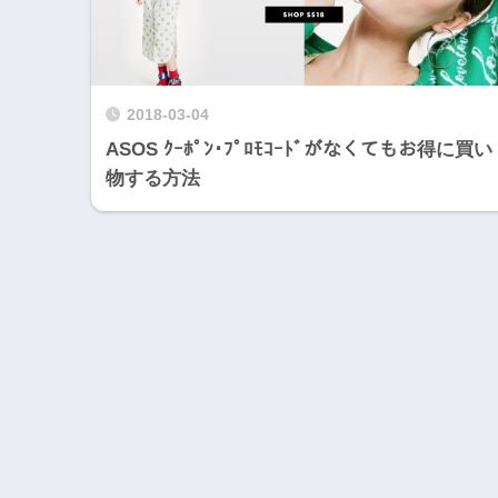
2018-03-04
ASOS ｸｰﾎﾟﾝ･ﾌﾟﾛﾓｺｰﾄﾞがなくてもお得に買い
物する方法