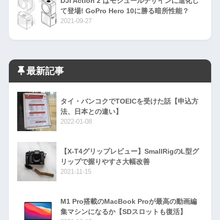
DJI Action 2 はモジュールデザインに進化し
て登場! GoPro Hero 10に勝る暗所性能？
2021-09-27
最新記事
タイ・バンコクでTOEICを受けた話【申込方
法、日本との違い】
2022-01-08
【X-T4グリップレビュー】SmallRigのL型グ
リップで握りやすさ大幅改善
2021-11-15
M1 Pro搭載のMacBook Proが最高の動画編
集マシンになるか【SDスロットも復活】