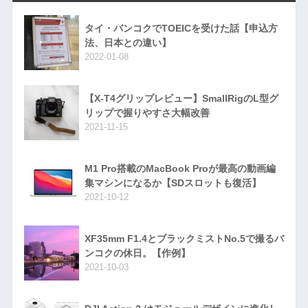
タイ・バンコクでTOEICを受けた話【申込方
法、日本との違い】
2022-01-08
【X-T4グリップレビュー】SmallRigのL型グ
リップで握りやすさ大幅改善
2021-11-15
M1 Pro搭載のMacBook Proが最高の動画編
集マシンになるか【SDスロットも復活】
2021-10-12
XF35mm F1.4とブラックミストNo.5で撮るバ
ンコクの休日。【作例】
2021-10-03