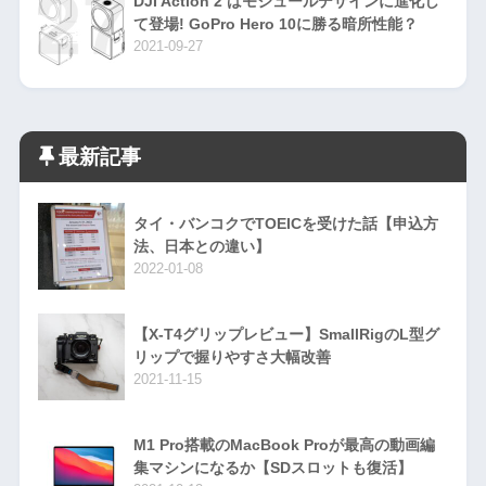
DJI Action 2 はモジュールデザインに進化し
て登場! GoPro Hero 10に勝る暗所性能？
2021-09-27
最新記事
タイ・バンコクでTOEICを受けた話【申込方
法、日本との違い】
2022-01-08
【X-T4グリップレビュー】SmallRigのL型グ
リップで握りやすさ大幅改善
2021-11-15
M1 Pro搭載のMacBook Proが最高の動画編
集マシンになるか【SDスロットも復活】