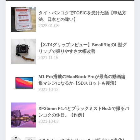
タイ・バンコクでTOEICを受けた話【申込方
法、日本との違い】
2022-01-08
【X-T4グリップレビュー】SmallRigのL型グ
リップで握りやすさ大幅改善
2021-11-15
M1 Pro搭載のMacBook Proが最高の動画編
集マシンになるか【SDスロットも復活】
2021-10-12
XF35mm F1.4とブラックミストNo.5で撮るバ
ンコクの休日。【作例】
2021-10-03