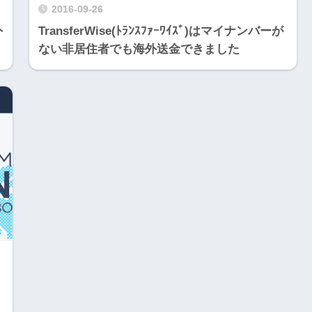
2016-09-26
外
TransferWise(ﾄﾗﾝｽﾌｧｰﾜｲｽﾞ)はマイナンバーが
ない非居住者でも海外送金できました