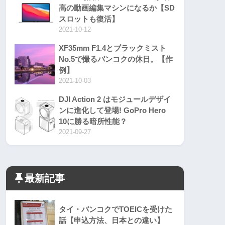
高の動画編集マシンになるか【SD
スロットも復活】
2021-10-12
XF35mm F1.4とブラックミスト
No.5で撮るバンコクの休日。【作
例】
2021-10-03
DJI Action 2 はモジュールデザイ
ンに進化して登場! GoPro Hero
10に勝る暗所性能？
2021-09-27
最新記事
タイ・バンコクでTOEICを受けた
話【申込方法、日本との違い】