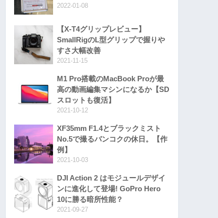
2022-01-08
【X-T4グリップレビュー】
SmallRigのL型グリップで握りや
すさ大幅改善
2021-11-15
M1 Pro搭載のMacBook Proが最
高の動画編集マシンになるか【SD
スロットも復活】
2021-10-12
XF35mm F1.4とブラックミスト
No.5で撮るバンコクの休日。【作
例】
2021-10-03
DJI Action 2 はモジュールデザイ
ンに進化して登場! GoPro Hero
10に勝る暗所性能？
2021-09-27