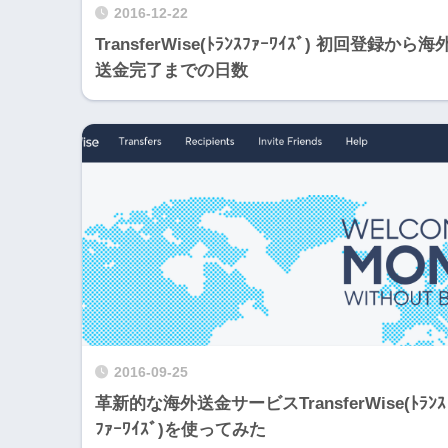
2016-12-22
TransferWise(ﾄﾗﾝｽﾌｧｰﾜｲｽﾞ) 初回登録から海
送金完了までの日数
2016-09-25
革新的な海外送金サービスTransferWise(ﾄﾗﾝｽ
ﾌｧｰﾜｲｽﾞ)を使ってみた