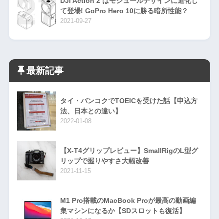
DJI Action 2 はモジュールデザインに進化し
て登場! GoPro Hero 10に勝る暗所性能？
2021-09-27
最新記事
タイ・バンコクでTOEICを受けた話【申込方
法、日本との違い】
2022-01-08
【X-T4グリップレビュー】SmallRigのL型グ
リップで握りやすさ大幅改善
2021-11-15
M1 Pro搭載のMacBook Proが最高の動画編
集マシンになるか【SDスロットも復活】