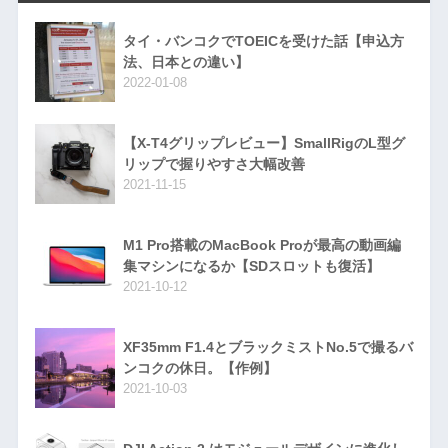
タイ・バンコクでTOEICを受けた話【申込方
法、日本との違い】
2022-01-08
【X-T4グリップレビュー】SmallRigのL型グ
リップで握りやすさ大幅改善
2021-11-15
M1 Pro搭載のMacBook Proが最高の動画編
集マシンになるか【SDスロットも復活】
2021-10-12
XF35mm F1.4とブラックミストNo.5で撮るバ
ンコクの休日。【作例】
2021-10-03