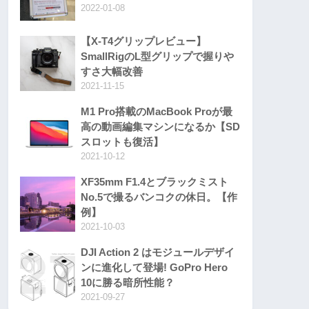
2022-01-08
【X-T4グリップレビュー】
SmallRigのL型グリップで握りや
すさ大幅改善
2021-11-15
M1 Pro搭載のMacBook Proが最
高の動画編集マシンになるか【SD
スロットも復活】
2021-10-12
XF35mm F1.4とブラックミスト
No.5で撮るバンコクの休日。【作
例】
2021-10-03
DJI Action 2 はモジュールデザイ
ンに進化して登場! GoPro Hero
10に勝る暗所性能？
2021-09-27