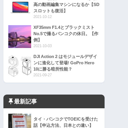
高の動画編集マシンになるか【SD
スロットも復活】
2021-10-12
XF35mm F1.4とブラックミスト
No.5で撮るバンコクの休日。【作
例】
2021-10-03
DJI Action 2 はモジュールデザイ
ンに進化して登場! GoPro Hero
10に勝る暗所性能？
2021-09-27
最新記事
タイ・バンコクでTOEICを受けた
話【申込方法、日本との違い】