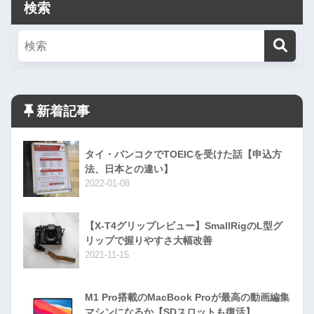
検索
新着記事
タイ・バンコクでTOEICを受けた話【申込方
法、日本との違い】
2022-01-08
【X-T4グリップレビュー】SmallRigのL型グ
リップで握りやすさ大幅改善
2021-11-15
M1 Pro搭載のMacBook Proが最高の動画編集
マシンになるか【SDスロットも復活】