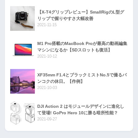
【X-T4グリップレビュー】SmallRigのL型グ
リップで握りやすさ大幅改善
2021-11-15
M1 Pro搭載のMacBook Proが最高の動画編集
マシンになるか【SDスロットも復活】
2021-10-12
XF35mm F1.4とブラックミストNo.5で撮るバ
ンコクの休日。【作例】
2021-10-03
DJI Action 2 はモジュールデザインに進化し
て登場! GoPro Hero 10に勝る暗所性能？
2021-09-27