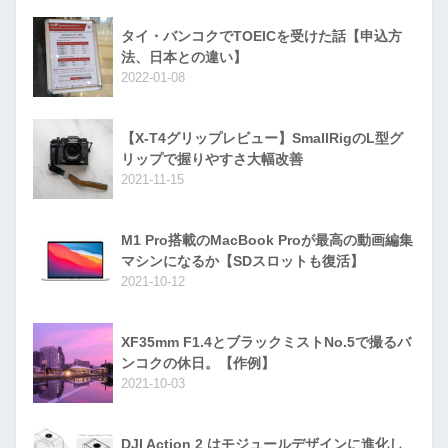
タイ・バンコクでTOEICを受けた話【申込方
法、日本との違い】
2022-01-08
【X-T4グリップレビュー】SmallRigのL型グ
リップで握りやすさ大幅改善
2021-11-15
M1 Pro搭載のMacBook Proが最高の動画編集
マシンになるか【SDスロットも復活】
2021-10-12
XF35mm F1.4とブラックミストNo.5で撮るバ
ンコクの休日。【作例】
2021-10-03
DJI Action 2 はモジュールデザインに進化し