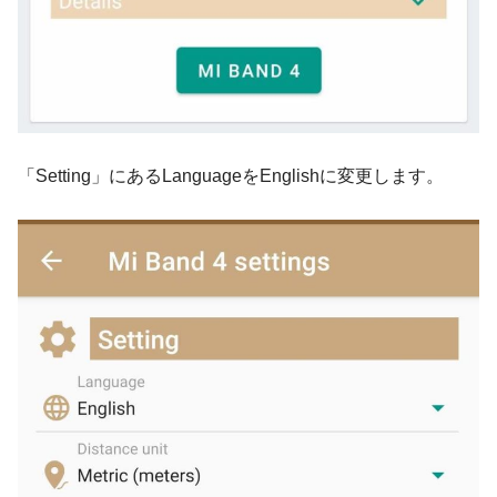
「Setting」にあるLanguageをEnglishに変更します。