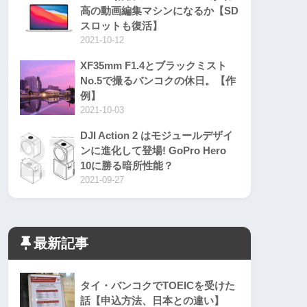
高の動画編集マシンになるか【SD
スロットも復活】
2021-10-12
XF35mm F1.4とブラックミスト
No.5で撮るバンコクの休日。【作
例】
2021-10-03
DJI Action 2 はモジュールデザイ
ンに進化して登場! GoPro Hero
10に勝る暗所性能？
2021-09-27
最新記事
タイ・バンコクでTOEICを受けた
話【申込方法、日本との違い】