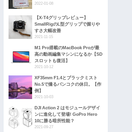
2022-01-08
【X-T4グリップレビュー】
SmallRigのL型グリップで握りや
すさ大幅改善
2021-11-15
M1 Pro搭載のMacBook Proが最
高の動画編集マシンになるか【SD
スロットも復活】
2021-10-12
XF35mm F1.4とブラックミスト
No.5で撮るバンコクの休日。【作
例】
2021-10-03
DJI Action 2 はモジュールデザイ
ンに進化して登場! GoPro Hero
10に勝る暗所性能？
2021-09-27