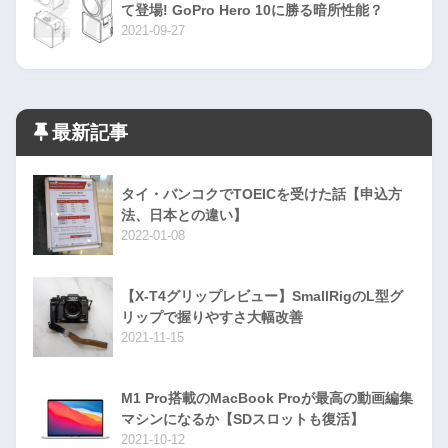
て登場! GoPro Hero 10に勝る暗所性能？
2021-09-27
最新記事
タイ・バンコクでTOEICを受けた話【申込方
法、日本との違い】
2022-01-08
【X-T4グリップレビュー】SmallRigのL型グ
リップで握りやすさ大幅改善
2021-11-15
M1 Pro搭載のMacBook Proが最高の動画編集
マシンになるか【SDスロットも復活】
2021-10-12