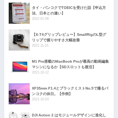
タイ・バンコクでTOEICを受けた話【申込方
法、日本との違い】
2022-01-08
【X-T4グリップレビュー】SmallRigのL型グ
リップで握りやすさ大幅改善
2021-11-15
M1 Pro搭載のMacBook Proが最高の動画編集
マシンになるか【SDスロットも復活】
2021-10-12
XF35mm F1.4とブラックミストNo.5で撮るバ
ンコクの休日。【作例】
2021-10-03
DJI Action 2 はモジュールデザインに進化し