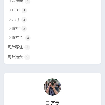
Airbnb
1
LCC
1
パリ
2
航空
3
航空券
3
海外移住
1
海外送金
5
コアラ