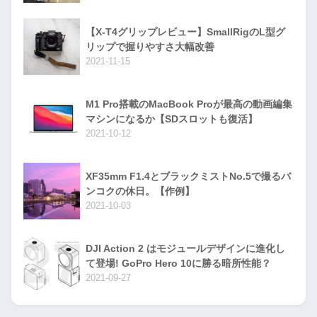
【X-T4グリップレビュー】SmallRigのL型グ
リップで握りやすさ大幅改善
2021-11-15
M1 Pro搭載のMacBook Proが最高の動画編集
マシンになるか【SDスロットも復活】
2021-10-12
XF35mm F1.4とブラックミストNo.5で撮るバ
ンコクの休日。【作例】
2021-10-03
DJI Action 2 はモジュールデザインに進化し
て登場! GoPro Hero 10に勝る暗所性能？
2021-09-27